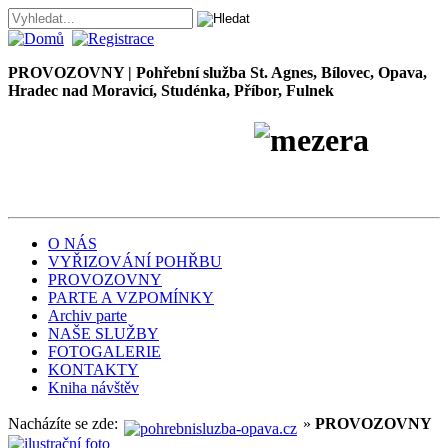
PROVOZOVNY | Pohřební služba St. Agnes, Bílovec, Opava,
Hradec nad Moravicí, Studénka, Příbor, Fulnek
Pohřební služba
Petr
Škrobánek
O NÁS
VYŘIZOVÁNÍ POHŘBU
PROVOZOVNY
PARTE A VZPOMÍNKY
Archiv parte
NAŠE SLUŽBY
FOTOGALERIE
KONTAKTY
Kniha návštěv
Nacházíte se zde:
»
PROVOZOVNY