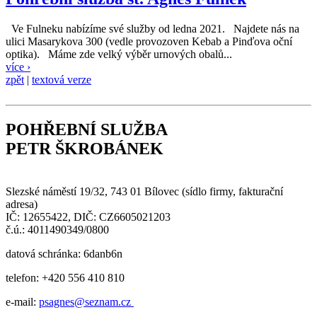
Ve Fulneku nabízíme své služby od ledna 2021. Najdete nás na
ulici Masarykova 300 (vedle provozoven Kebab a Pinďova oční
optika). Máme zde velký výběr urnových obalů...
více ›
zpět
|
textová verze
POHŘEBNÍ SLUŽBA
PETR ŠKROBÁNEK
Slezské náměstí 19/32, 743 01 Bílovec (sídlo firmy, fakturační
adresa)
IČ: 12655422, DIČ: CZ6605021203
č.ú.: 4011490349/0800
datová schránka: 6danb6n
telefon: +420 556 410 810
e-mail:
psagnes@seznam.cz